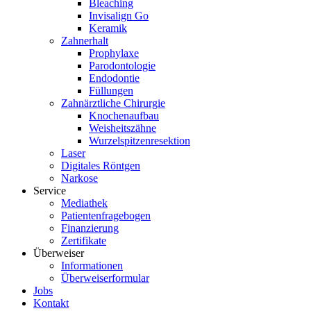
Bleaching
Invisalign Go
Keramik
Zahnerhalt
Prophylaxe
Parodontologie
Endodontie
Füllungen
Zahnärztliche Chirurgie
Knochenaufbau
Weisheitszähne
Wurzelspitzenresektion
Laser
Digitales Röntgen
Narkose
Service
Mediathek
Patientenfragebogen
Finanzierung
Zertifikate
Überweiser
Informationen
Überweiserformular
Jobs
Kontakt