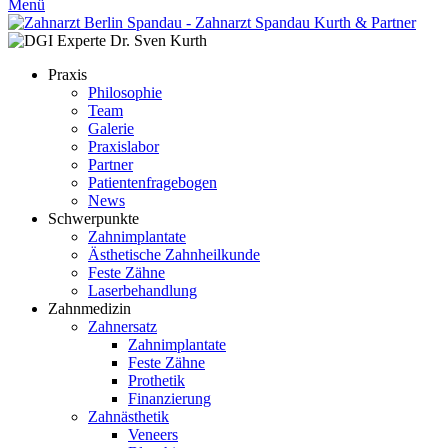
Menü
Praxis
Philosophie
Team
Galerie
Praxislabor
Partner
Patientenfragebogen
News
Schwerpunkte
Zahnimplantate
Ästhetische Zahnheilkunde
Feste Zähne
Laserbehandlung
Zahnmedizin
Zahnersatz
Zahnimplantate
Feste Zähne
Prothetik
Finanzierung
Zahnästhetik
Veneers