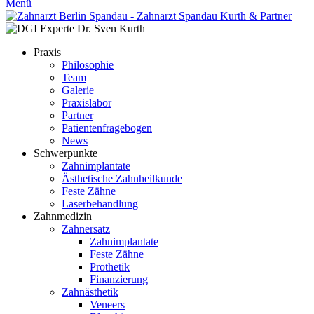
Menü
Praxis
Philosophie
Team
Galerie
Praxislabor
Partner
Patientenfragebogen
News
Schwerpunkte
Zahnimplantate
Ästhetische Zahnheilkunde
Feste Zähne
Laserbehandlung
Zahnmedizin
Zahnersatz
Zahnimplantate
Feste Zähne
Prothetik
Finanzierung
Zahnästhetik
Veneers