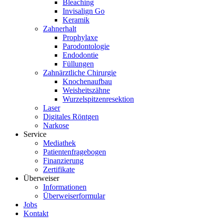
Bleaching
Invisalign Go
Keramik
Zahnerhalt
Prophylaxe
Parodontologie
Endodontie
Füllungen
Zahnärztliche Chirurgie
Knochenaufbau
Weisheitszähne
Wurzelspitzenresektion
Laser
Digitales Röntgen
Narkose
Service
Mediathek
Patientenfragebogen
Finanzierung
Zertifikate
Überweiser
Informationen
Überweiserformular
Jobs
Kontakt