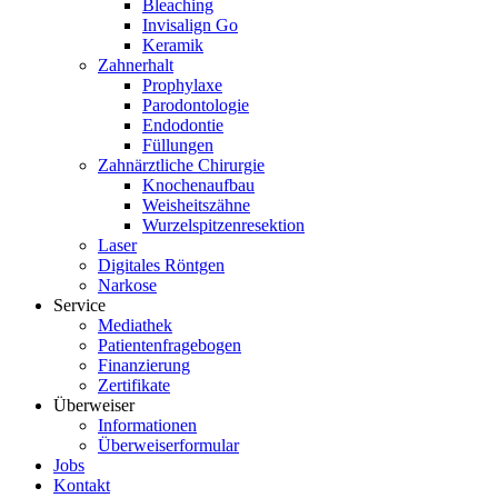
Bleaching
Invisalign Go
Keramik
Zahnerhalt
Prophylaxe
Parodontologie
Endodontie
Füllungen
Zahnärztliche Chirurgie
Knochenaufbau
Weisheitszähne
Wurzelspitzenresektion
Laser
Digitales Röntgen
Narkose
Service
Mediathek
Patientenfragebogen
Finanzierung
Zertifikate
Überweiser
Informationen
Überweiserformular
Jobs
Kontakt