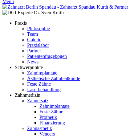
Menü
Praxis
Philosophie
Team
Galerie
Praxislabor
Partner
Patientenfragebogen
News
Schwerpunkte
Zahnimplantate
Ästhetische Zahnheilkunde
Feste Zähne
Laserbehandlung
Zahnmedizin
Zahnersatz
Zahnimplantate
Feste Zähne
Prothetik
Finanzierung
Zahnästhetik
Veneers